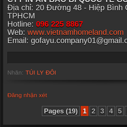
Địa chỉ: 20 Đường 48 - Hiệp Bình
TPHCM
Hotline:
096 225 8867
Web:
www.vietnamhomeland.com
Email: gofayu.company01@gmail.
Nhãn:
TÚI LY ĐÔI
Đăng nhận xét
Pages (19)
1
2
3
4
5