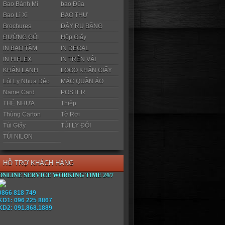
Bao Bánh Mì
bao Đũa
Bao Lì Xì
BAO THƯ
Brochures
DÂY RU BĂNG
ĐƯỜNG GÓI
Hộp Giấy
IN BAO TĂM
IN DECAL
IN HIFLEX
IN TRÊN VẢI
KHĂN LẠNH
LOGO KHĂN GIẤY
Lót Ly Nhựa Dẻo
MÁC QUẦN ÁO
Name Card
POSTER
THẺ NHỰA
Thiệp
Thùng Carton
Tờ Rơi
Túi Giấy
TÚI LY ĐÔI
TÚI NILON
HỖ TRỢ KHÁCH HÀNG
ONLINE SERVICE WORKING TIME 24/7
0866 818 749
KD1: 096 225 8867
KD2: 091.868.1889