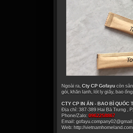
Ngoài ra,
Cty CP Gofayu
còn sản
gói, khăn lạnh, lót ly giấy, bao ống 
CTY CP IN ẤN - BAO BÌ QUỐC
Địa chỉ: 387-389 Hai Bà Trưng , 
Phone/Zalo:
0962258867
Email: gofayu.company02@gmail
Web: http://vietnamhomeland.com