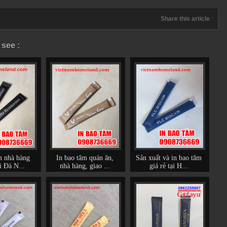
Share this article
:
 see :
m nhà hàng
In bao tăm quán ăn,
Sản xuất và in bao tăm
ại Đà N...
nhà hàng, giao ...
giá rẻ tại H...