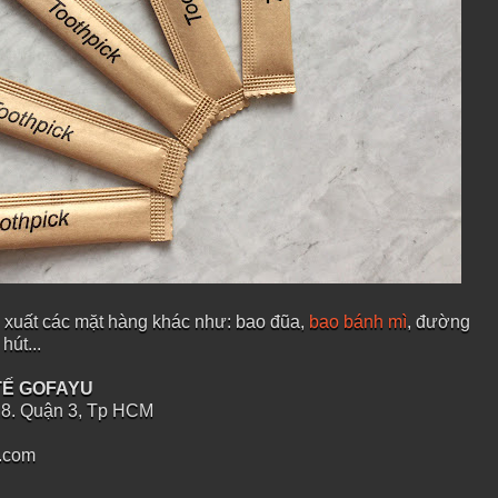
 xuất các mặt hàng khác như: bao đũa,
bao bánh mì
, đường
hút...
 TẾ GOFAYU
P.8. Quận 3, Tp HCM
.com