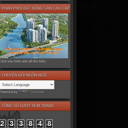
PHÂN PHỐI BẤT ĐỘNG SẢN CAO CẤP
Click vào hình ảnh để tìm hiểu
CHUYỂN ĐỔI NGÔN NGỮ
Powered by
Translate
TỔNG SỐ LƯỢT XEM TRANG
2
3
3
8
4
8