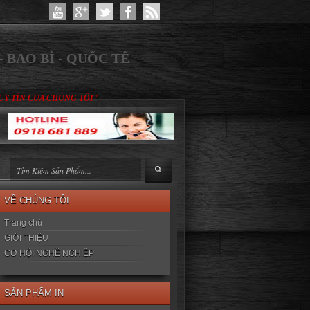
 BAO BÌ - QUỐC TẾ
UY TÍN CỦA CHÚNG TÔI"
VỀ CHÚNG TÔI
Trang chủ
GIỚI THIỆU
CƠ HỘI NGHỀ NGHIỆP
SẢN PHẨM IN