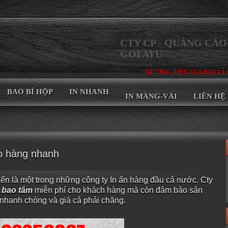
CTY CP - QUẢNG CÁO-
GOFAYU
"THƯƠNG HIỆU CỦA BẠN LÀ 
BAO BÌ HỘP
IN NHANH
IN MÀNG-VẢI
LIÊN HỆ
ao hàng nhanh
ến là một trong những công ty In ấn hàng đầu cả nước. Cty
u
bao tăm
miễn phí cho khách hàng mà còn đảm bảo sản
nhanh chóng và giá cả phải chăng.