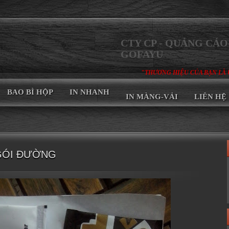
CTY CP - QUẢNG CÁO-
GOFAYU
"THƯƠNG HIỆU CỦA BẠN LÀ 
BAO BÌ HỘP
IN NHANH
IN MÀNG-VẢI
LIÊN HỆ
 GÓI ĐƯỜNG