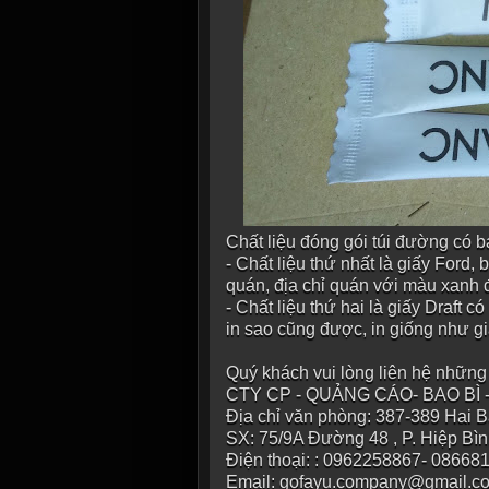
Chất liệu đóng gói túi đường có b
- Chất liệu thứ nhất là giấy Ford, 
quán, địa chỉ quán với màu xanh 
- Chất liệu thứ hai là giấy Draft
in sao cũng được, in giống như gi
Quý khách vui lòng liên hệ những 
CTY CP - QUẢNG CÁO- BAO BÌ
Địa chỉ văn phòng: 387-389 Hai B
SX: 75/9A Đường 48 , P. Hiệp Bì
Điện thoại: : 0962258867- 08668
Email: gofayu.company@gmail.c