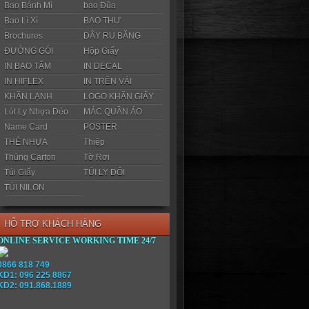
Bao Bánh Mì
bao Đũa
Bao Lì Xì
BAO THƯ
Brochures
DÂY RU BĂNG
ĐƯỜNG GÓI
Hộp Giấy
IN BAO TĂM
IN DECAL
IN HIFLEX
IN TRÊN VẢI
KHĂN LẠNH
LOGO KHĂN GIẤY
Lót Ly Nhựa Dẻo
MÁC QUẦN ÁO
Name Card
POSTER
THẺ NHỰA
Thiệp
Thùng Carton
Tờ Rơi
Túi Giấy
TÚI LY ĐÔI
TÚI NILON
HỖ TRỢ KHÁCH HÀNG
ONLINE SERVICE WORKING TIME 24/7
0866 818 749
KD1: 096 225 8867
KD2: 091.868.1889