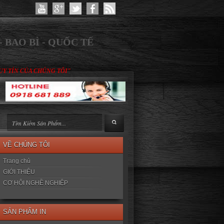
 BAO BÌ - QUỐC TẾ
UY TÍN CỦA CHÚNG TÔI"
VỀ CHÚNG TÔI
Trang chủ
GIỚI THIỆU
CƠ HỘI NGHỀ NGHIỆP
SẢN PHẨM IN