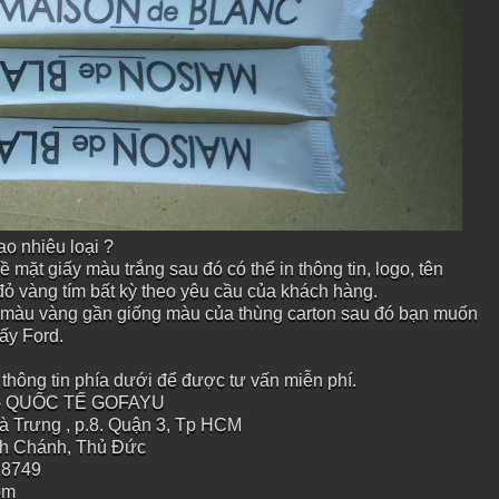
ao nhiêu loại ?
bề mặt giấy màu trắng sau đó có thể in thông tin, logo, tên
đỏ vàng tím bất kỳ theo yêu cầu của khách hàng.
 có màu vàng gần giống màu của thùng carton sau đó bạn muốn
ấy Ford.
thông tin phía dưới để được tư vấn miễn phí.
 - QUỐC TẾ GOFAYU
à Trưng , p.8. Quận 3, Tp HCM
nh Chánh, Thủ Đức
18749
om