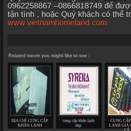
0962258867 –0866818749 để được
tận tình , hoặc Quý khách có thể t
www.vietnamhomeland.com
Related movie you might like to see :
ĐỊA CHỈ CUNG CẤP
cung cấp khăn lạnh
CUNG CẤP
KHĂN LẠNH
đẹp
LẠNH GIÁ 
LÝ